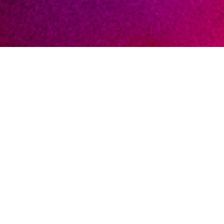
Kutatás fejlesztési projektünk
célja és
eredménye egy olyan új hardver - és
szoftverkomponenseket tartalmazó
rendszer megalkotása, mely hatékonyan és
biztonságosan segíti a rendészeti célú
gépjárművek speciális, szolgálati feladatok
ellátására rendszeresített elektronikai
eszközeinek kezelését.